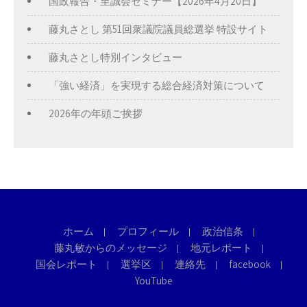
国政報告・至誠会セミナー【2026年4月20日】
藤丸さとし 第51回衆議院議員総選挙 特設サイト
藤丸さとし特別インタビュー
「強い経済」を実現する総合経済対策について
2026年の年頭ご挨拶
ホーム
プロフィール
政治信条
藤丸敏からのメッセージ
地元レポート
国会レポート
選挙区
連絡先
facebook
YouTube