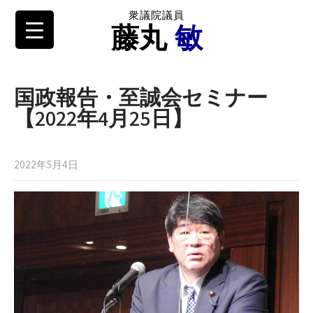
衆議院議員
藤丸
敏
国政報告・至誠会セミナー
【2022年4月25日】
2022年5月4日