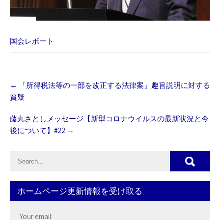
国会レポート
Post
←
「所得税法等の一部を改正する法律案」趣旨説明に対する
navigation
質疑
藤丸さとしメッセージ【新型コロナウイルスの最新状況と今
後について】#22
→
ホームページ更新情報を受け取る
Your email: