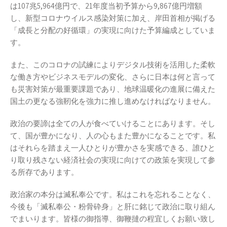
は107兆5,964億円で、21年度当初予算から9,867億円増額
し、新型コロナウイルス感染対策に加え、岸田首相が掲げる
「成長と分配の好循環」の実現に向けた予算編成としていま
す。
また、このコロナの試練によりデジタル技術を活用した柔軟
な働き方やビジネスモデルの変化、さらに日本は何と言って
も災害対策が最重要課題であり、地球温暖化の進展に備えた
国土の更なる強靭化を強力に推し進めなければなりません。
政治の要諦は全ての人が食べていけることにあります。そし
て、国が豊かになり、人の心もまた豊かになることです。私
はそれらを踏まえ一人ひとりが豊かさを実感できる、誰ひと
り取り残さない経済社会の実現に向けての政策を実現して参
る所存であります。
政治家の本分は滅私奉公です。私はこれを忘れることなく、
今後も「滅私奉公・粉骨砕身」と肝に銘じて政治に取り組ん
でまいります。皆様の御指導、御鞭撻の程宜しくお願い致し