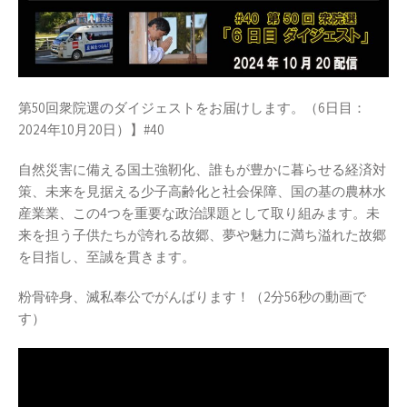
第50回衆院選のダイジェストをお届けします。（6日目：
2024年10月20日）】#40
自然災害に備える国土強靭化、誰もが豊かに暮らせる経済対
策、未来を見据える少子高齢化と社会保障、国の基の農林水
産業業、この4つを重要な政治課題として取り組みます。未
来を担う子供たちが誇れる故郷、夢や魅力に満ち溢れた故郷
を目指し、至誠を貫きます。
粉骨砕身、滅私奉公でがんばります！（2分56秒の動画で
す）