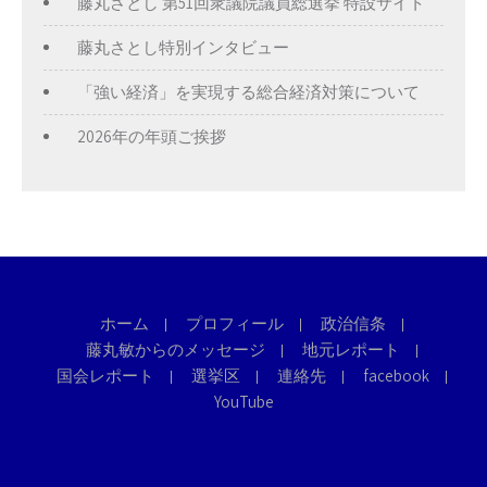
藤丸さとし 第51回衆議院議員総選挙 特設サイト
藤丸さとし特別インタビュー
「強い経済」を実現する総合経済対策について
2026年の年頭ご挨拶
ホーム
プロフィール
政治信条
藤丸敏からのメッセージ
地元レポート
国会レポート
選挙区
連絡先
facebook
YouTube